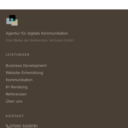
Agentur für digitale Kommunikation
Eine Marke der Helfenstein Ventures GmbH
LEISTUNGEN
Business Development
Website-Entwicklung
Kommunikation
KI-Beratung
Referenzen
Über uns
KONTAKT
07565-5009781